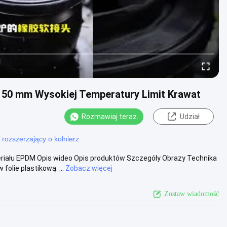
 150 mm Wysokiej Temperatury Limit Krawat
Rozmawiaj teraz.
Udział
k rozszerzający o kołnierz
ału EPDM Opis wideo Opis produktów Szczegóły Obrazy Technika
olie plastikową. ...
Zobacz więcej
Zostaw wiadomość