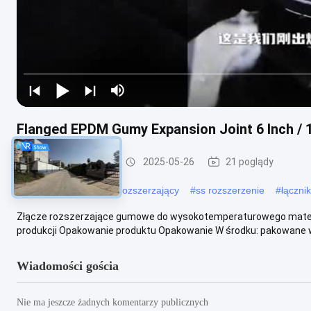
Flanged EPDM Gumy Expansion Joint 6 Inch /
gumowy dylatator
2025-05-26
21 poglądy
#
2 cali gumowy zespół rozszerzający
#
ss rozszerzenie
#
łączni
Złącze rozszerzające gumowe do wysokotemperaturowego materi
produkcji Opakowanie produktu Opakowanie W środku: pakowane w f
Wiadomości gościa
Nie ma jeszcze żadnych komentarzy publicznych