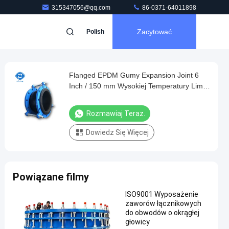
315347056@qq.com
86-0371-64011898
Zacytować
Polish
Flanged EPDM Gumy Expansion Joint 6
Inch / 150 mm Wysokiej Temperatury Limit
Krawat
Rozmawiaj Teraz.
Dowiedz Się Więcej
Powiązane filmy
ISO9001 Wyposażenie
zaworów łącznikowych
do obwodów o okrągłej
głowicy