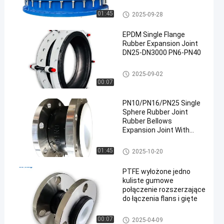
Złącze rozszerzające podwój
01:45
2025-09-28
ne obudowy graniczne
EPDM Single Flange
Rubber Expansion Joint
DN25-DN3000 PN6-PN40
gumowy dylatator
2025-09-02
00:07
PN10/PN16/PN25 Single
Sphere Rubber Joint
Rubber Bellows
Expansion Joint With
SS304/SS316 Flange
Flexible Joint
gumowy dylatator
01:45
2025-10-20
PTFE wyłożone jedno
kuliste gumowe
połączenie rozszerzające
do łączenia flans i gięte
gumowy dylatator
00:07
2025-04-09