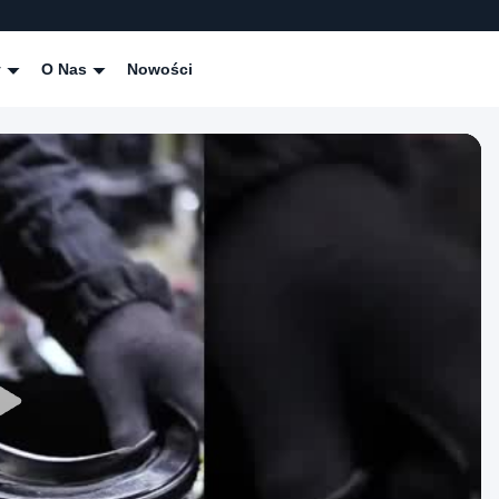
y
O Nas
Nowości