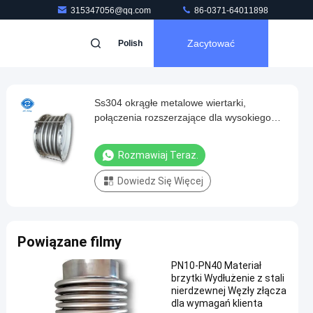
315347056@qq.com
86-0371-64011898
Zacytować
Polish
Ss304 okrągłe metalowe wiertarki,
połączenia rozszerzające dla wysokiego
ciśnienia i odporności na korozję
Rozmawiaj Teraz.
Dowiedz Się Więcej
Powiązane filmy
PN10-PN40 Materiał
brzytki Wydłużenie z stali
nierdzewnej Węzły złącza
dla wymagań klienta