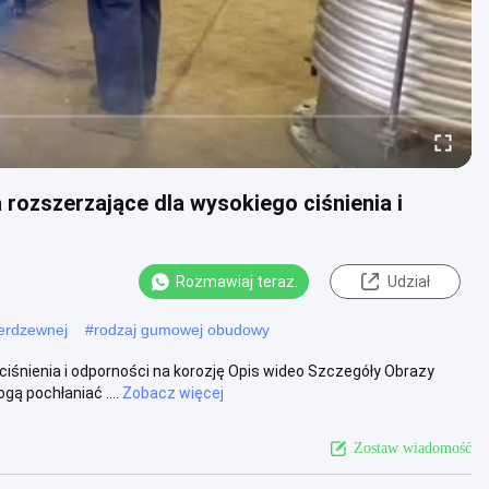
 rozszerzające dla wysokiego ciśnienia i
Rozmawiaj teraz.
Udział
nierdzewnej
#
rodzaj gumowej obudowy
iśnienia i odporności na korozję Opis wideo Szczegóły Obrazy
ą pochłaniać ....
Zobacz więcej
Zostaw wiadomość