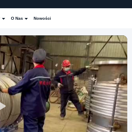
y
O Nas
Nowości