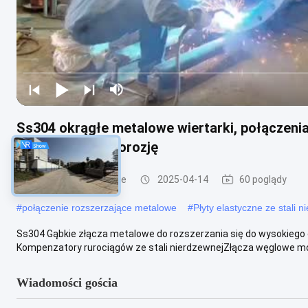
Ss304 okrągłe metalowe wiertarki, połączenia
odporności na korozję
Złącza rozszerzające
2025-04-14
60 poglądy
#
połączenie rozszerzające metalowe
#
Płyty elastyczne ze stali 
Ss304 Gąbkie złącza metalowe do rozszerzania się do wysokiego c
Kompenzatory rurociągów ze stali nierdzewnejZłącza węglowe mog
Wiadomości gościa