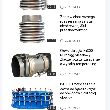
Złącza rozszerzające
00:13
2025-04-14
Zestaw elastycznego
rozszerzania ze stali
nierdzewnej 304
przeznaczony do
systemów
wodociągowych i
Złącza rozszerzające
00:11
2026-05-16
kanalizacyjnych
Głowa okrągła Dn300
Rurociąg Metalowy
Złącze rozszerzające się
o wysoką temperaturę
Pn16 Typ elastyczny
Złącza rozszerzające
01:45
2025-12-17
ISO9001 Wyposażenie
zaworów łącznikowych
do obwodów o okrągłej
głowicy
Złącze rozszerzające podwój
01:45
2025-09-28