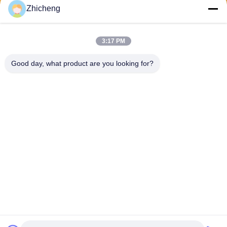
Zhicheng
Wyślij
3:17 PM
Good day, what product are you looking for?
Henan Zhicheng Valve Fittings
Manufacturing Co., Ltd.
315347056@qq.com
86-0371-64011898
Park przemysłowy rurociągó
w, miasto Xicun, miasto Gon
gyi, prowincja Henan, Chiny
Chiny Dobra jakość gumowy dylatator Sprzedawca. 2026 Henan Zhicheng
Valve Fittings Manufacturing Co., Ltd. Wszystkie prawa zastrzeżone.