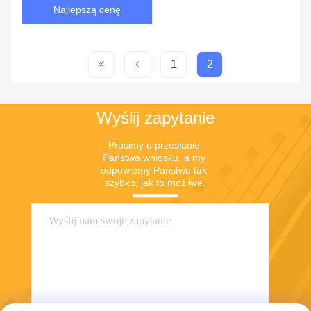
Najlepszą cenę
1
2
Wyślij zapytanie
Prosimy o przesłanie 
Państwa wniosku, a my 
odpowiemy Państwu tak 
szybko, jak to możliwe.