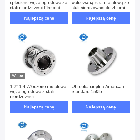
splecione węże ogrodowe ze
walcowaną rurą metalową ze
stali nierdzewnej Flanged
stali nierdzewnej do zbiornika
Producenci wysokiej
klimatyzacji pary DN32
temperatury gazu
DN3000mm
Najlepszą cenę
Najlepszą cenę
przenoszącego metalowe
elastyczne węże, układ
hydrauliczny węże elastyczne
ze stali nierdzewnej,Środek
chemiczny
Wideo
1 2" 1 4 Włóczone metalowe
Obróbka cieplna American
węże ogrodowe z stali
Standard 150lb
nierdzewnej
Najlepszą cenę
Najlepszą cenę