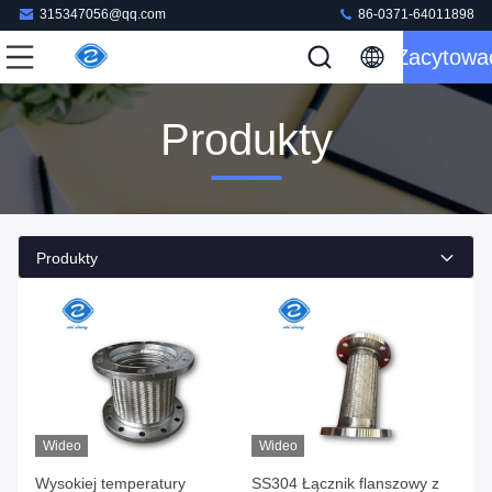
315347056@qq.com
86-0371-64011898
Zacytowa
Produkty
Produkty
Wideo
Wideo
Wysokiej temperatury
SS304 Łącznik flanszowy z