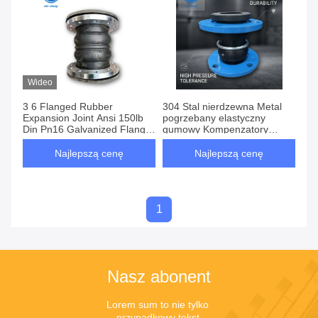
Wideo
3 6 Flanged Rubber
304 Stal nierdzewna Metal
Expansion Joint Ansi 150lb
pogrzebany elastyczny
Din Pn16 Galvanized Flange
gumowy Kompenzatory
Full Face Seal
złącza rozszerzającego Ss
Media wodne
Najlepszą cenę
Najlepszą cenę
1
Nasz abonent
Lorem sum to nie tylko 
przypadkowy tekst.