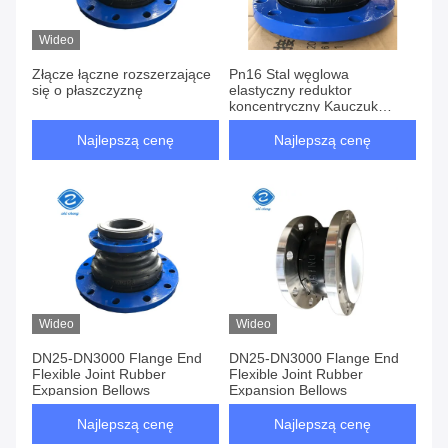
12 Produkty
Wideo
Złącze łączne rozszerzające
Pn16 Stal węglowa
się o płaszczyznę
elastyczny reduktor
koncentryczny Kauczuk
sprzęgłowe ss elastyczny
kanał miotaczy
Najlepszą cenę
Najlepszą cenę
Wideo
Wideo
DN25-DN3000 Flange End
DN25-DN3000 Flange End
Flexible Joint Rubber
Flexible Joint Rubber
Expansion Bellows
Expansion Bellows
Najlepszą cenę
Najlepszą cenę