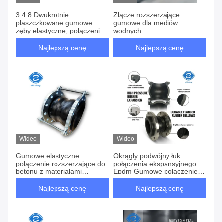
3 4 8 Dwukrotnie
Złącze rozszerzające
płaszczkowane gumowe
gumowe dla mediów
zęby elastyczne, połączenie
wodnych
rozszerzające, o równej
głowie, ze stali węglowej
Najlepszą cenę
Najlepszą cenę
Wideo
Wideo
Gumowe elastyczne
Okrągły podwójny łuk
połączenie rozszerzające do
połączenia ekspansyjnego
betonu z materiałami
Epdm Gumowe połączenie
odpornymi na korozję i
podwyższające dla
okrągłą flansą
zastosowań pod wysokim
Najlepszą cenę
Najlepszą cenę
ciśnieniem