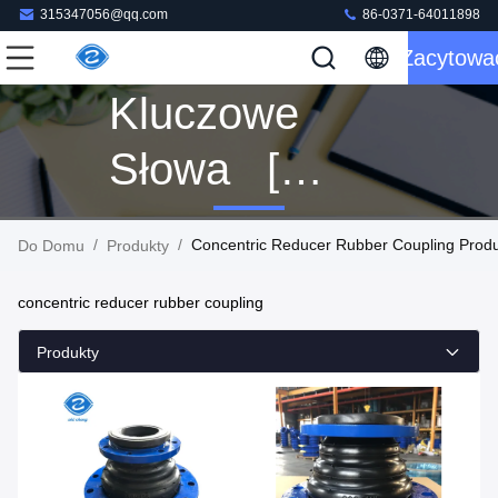
315347056@qq.com
86-0371-64011898
Zacytowa
Kluczowe
Słowa [
Concentric
/
/
Concentric Reducer Rubber Coupling Produ
Do Domu
Produkty
Reducer
concentric reducer rubber coupling
Rubber
Produkty
Coupling ]
Dopasowanie