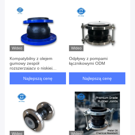
Wideo
Wideo
Kompatybilny z olejem
Odpływy z pompami
gumowy zespół
łącznikowymi ODM
rozszerzający o niskiej
konserwacji i dostosowany
ODM do trwałych systemów
Najlepszą cenę
Najlepszą cenę
rurociągowych
Wideo
Wideo