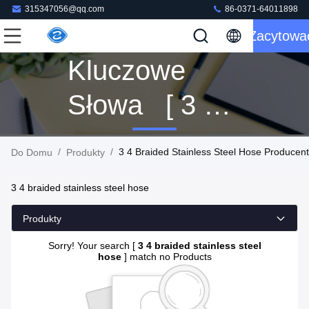
315347056@qq.com
86-0371-64011898
Zacytowa
Kluczowe
Słowa [ 3 4
Braided
/
/
3 4 Braided Stainless Steel Hose Producent
Do Domu
Produkty
Stainless
3 4 braided stainless steel hose
Steel Hose ]
Produkty
Dopasowanie
Sorry! Your search [
3 4 braided stainless steel
hose
] match no Products
0 Produkty