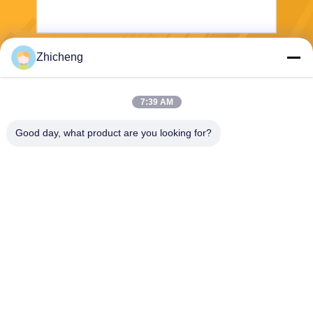
Zhicheng
Wyślij
7:39 AM
Good day, what product are you looking for?
Henan Zhicheng Valve Fittings
Manufacturing Co., Ltd.
315347056@qq.com
86-0371-64011898
Park przemysłowy rurociągó
w, miasto Xicun, miasto Gon
gyi, prowincja Henan, Chiny